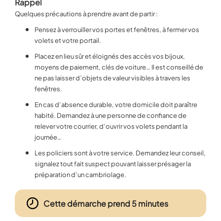
Rappel
Quelques précautions à prendre avant de partir :
Pensez à verrouiller vos portes et fenêtres, à fermer vos
volets et votre portail.
Placez en lieu sûr et éloignés des accès vos bijoux,
moyens de paiement, clés de voiture… Il est conseillé de
ne pas laisser d’objets de valeur visibles à travers les
fenêtres.
En cas d’absence durable, votre domicile doit paraître
habité. Demandez à une personne de confiance de
relever votre courrier, d’ouvrir vos volets pendant la
journée…
Les policiers sont à votre service. Demandez leur conseil,
signalez tout fait suspect pouvant laisser présager la
préparation d’un cambriolage.
Cette démarche prend 5 minutes